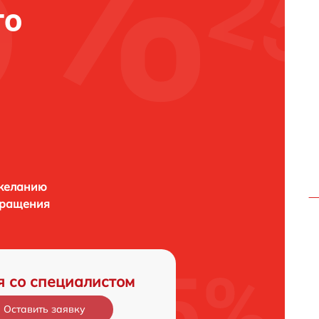
го
 желанию
бращения
я со специалистом
Оставить заявку