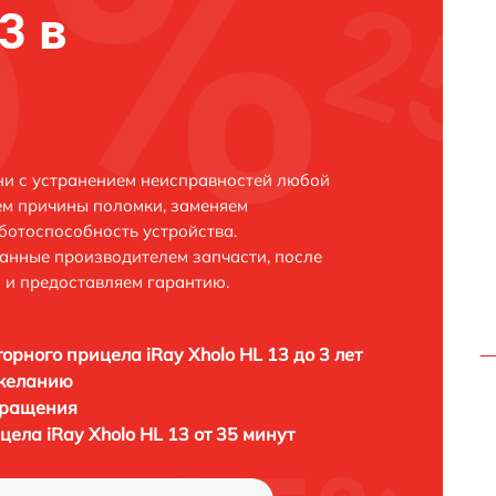
3 в
ани с устранением неисправностей любой
ем причины поломки, заменяем
ботоспособность устройства.
анные производителем запчасти, после
 и предоставляем гарантию.
орного прицела iRay Xholo HL 13 до 3 лет
 желанию
бращения
ела iRay Xholo HL 13 от 35 минут