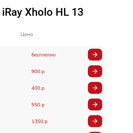
iRay Xholo HL 13
Цена
бесплатно
900 р
400 р
550 р
1350 р