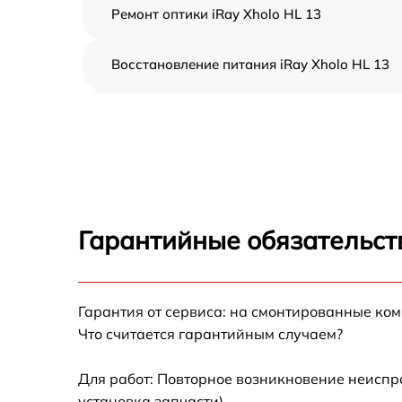
Ремонт оптики iRay Xholo HL 13
Восстановление питания iRay Xholo HL 13
Обновление ПО iRay Xholo HL 13
Замена аккумулятора iRay Xholo HL 13
Замена USB порта iRay Xholo HL 13
Гарантийные обязательст
Ремонт встроенного дальномера и других
устройств iRay Xholo HL 13
Гарантия от сервиса: на смонтированные ко
Что считается гарантийным случаем?
Для работ: Повторное возникновение неиспр
установка запчасти).