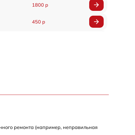
1800 р
450 р
400 р
400 р
400 р
550 р
енного ремонта (например, неправильная