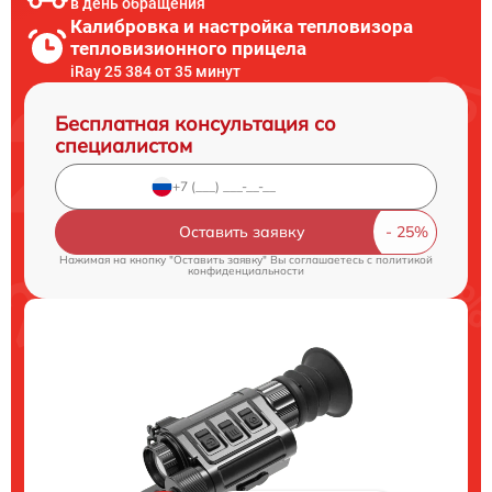
в день обращения
Калибровка и настройка тепловизора
тепловизионного прицела
iRay 25 384 от 35 минут
Бесплатная консультация со
специалистом
Оставить заявку
Нажимая на кнопку "Оставить заявку" Вы соглашаетесь c
политикой
конфиденциальности