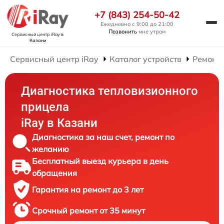
+7 (843) 254-50-42
Ежедневно с 9:00 до 21:00
Позвонить
мне утром
Сервисный центр iRay
в
Казани
Сервисный центр iRay
Каталог устройств
Ремонт
Диагностика тепловизионного
прицела
iRay в Казани
Диагностика за наш счет, ремонт по
желанию
Бесплатный выезд курьера в день
обращения
Гарантия на ремонт до 3 лет
Срочный ремонт от 35 минут