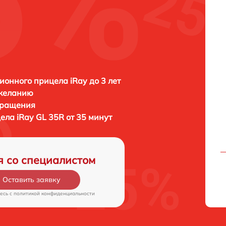
ионного прицела iRay до 3 лет
 желанию
бращения
цела
iRay GL 35R от 35 минут
я со специалистом
Оставить заявку
есь c
политикой конфиденциальности