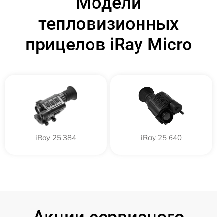
Модели
тепловизионных
прицелов iRay Micro
iRay 25 384
iRay 25 640
Акции сервисного