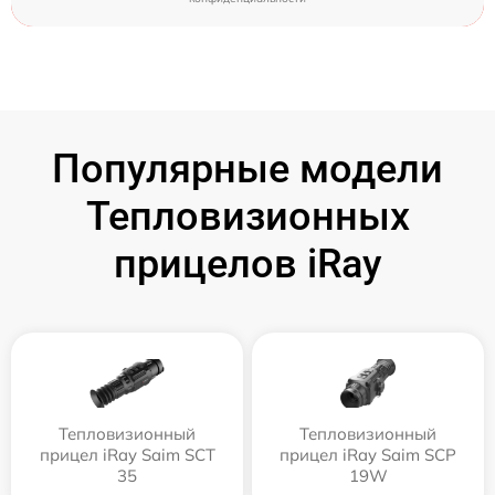
Популярные модели
Тепловизионных
прицелов iRay
Тепловизионный
Тепловизионный
прицел iRay Saim SCT
прицел iRay Saim SCP
35
19W