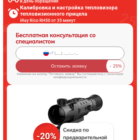
в день обращения
Калибровка и настройка тепловизора
тепловизионного прицела
iRay Rico RH50 от 35 минут
Бесплатная консультация со
специалистом
Оставить заявку
Нажимая на кнопку "Оставить заявку" Вы соглашаетесь c
политикой
конфиденциальности
Скидка по
-20%
предварительной