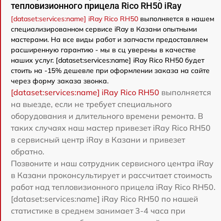
тепловизионного прицела Rico RH50 iRay
[dataset:services:name] iRay Rico RH50
выполняется в нашем
специализированном сервисе iRay в Казани опытными
мастерами. На все виды работ и запчасти предоставляем
расширенную гарантию - мы в сц уверены в качестве
наших услуг. [dataset:services:name] iRay Rico RH50 будет
стоить на -15% дешевле при оформлении заказа на сайте
через форму заказа звонка.
[dataset:services:name] iRay Rico RH50
выполняется
на выезде, если не требует специального
оборудования и длительного времени ремонта. В
таких случаях наш мастер привезет iRay Rico RH50
в сервисный центр iRay в Казани и привезет
обратно.
Позвоните и наш сотрудник сервисного центра iRay
в Казани проконсультирует и рассчитает стоимость
работ над тепловизионного прицела iRay Rico RH50.
[dataset:services:name] iRay Rico RH50 по нашей
статистике в среднем занимает 3-4 часа при