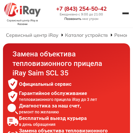
+7 (843) 254-50-42
Ежедневно с 9:00 до 21:00
Позвонить
мне утром
Сервисный центр iRay
в
Казани
Сервисный центр iRay
Каталог устройств
Ремонт
Замена объектива
тепловизионного прицела
iRay Saim SCL 35
Официальный сервис
Гарантийное обслуживание
тепловизионного прицела iRay до 3 лет
Диагностика за наш счет,
ремонт по желанию
Бесплатный выезд курьера
в день обращения
Замена объектива тепловизионного