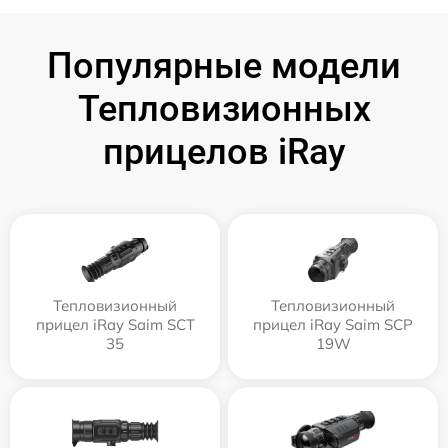
Популярные модели
Тепловизионных
прицелов iRay
Тепловизионный
Тепловизионный
прицел iRay Saim SCT
прицел iRay Saim SCP
35
19W