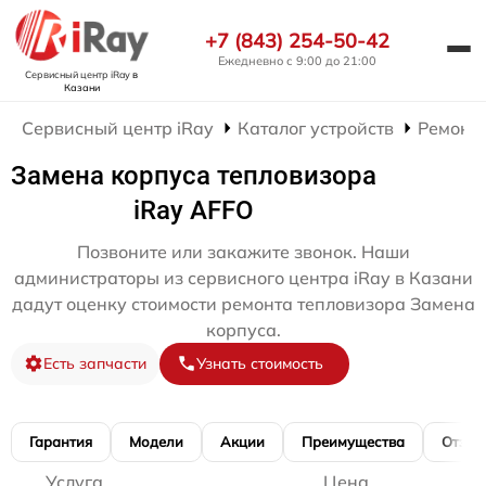
+7 (843) 254-50-42
Ежедневно с 9:00 до 21:00
Сервисный центр iRay
в
Казани
Сервисный центр iRay
Каталог устройств
Ремонт 
Замена корпуса тепловизора
iRay AFFO
Позвоните или закажите звонок. Наши
администраторы из сервисного центра iRay в Казани
дадут оценку стоимости ремонта тепловизора Замена
корпуса.
Есть запчасти
Узнать стоимость
Гарантия
Модели
Акции
Преимущества
Отзы
Услуга
Цена