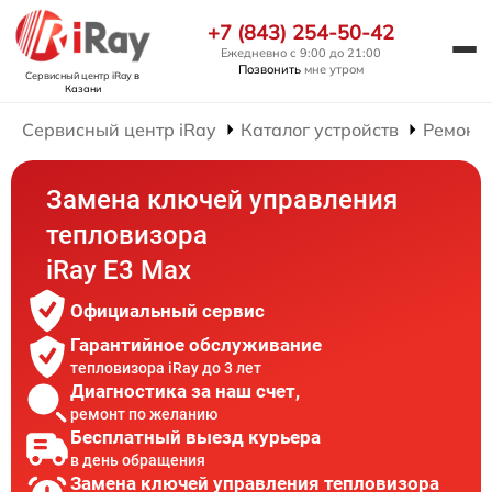
+7 (843) 254-50-42
Ежедневно с 9:00 до 21:00
Позвонить
мне утром
Сервисный центр iRay
в
Казани
Сервисный центр iRay
Каталог устройств
Ремонт 
Замена ключей управления
тепловизора
iRay E3 Max
Официальный сервис
Гарантийное обслуживание
тепловизора iRay до 3 лет
Диагностика за наш счет,
ремонт по желанию
Бесплатный выезд курьера
в день обращения
Замена ключей управления тепловизора