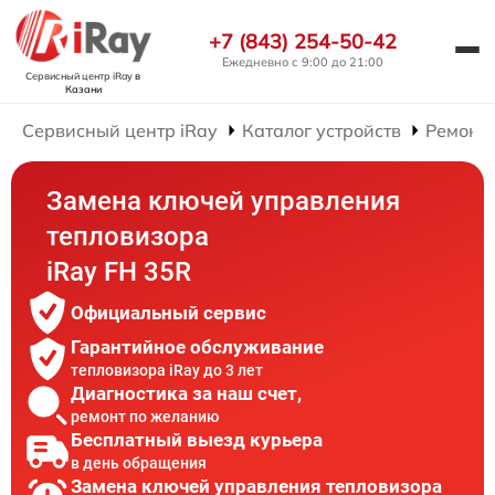
+7 (843) 254-50-42
Ежедневно с 9:00 до 21:00
Сервисный центр iRay
в
Казани
Сервисный центр iRay
Каталог устройств
Ремонт 
Замена ключей управления
тепловизора
iRay FH 35R
Официальный сервис
Гарантийное обслуживание
тепловизора iRay до 3 лет
Диагностика за наш счет,
ремонт по желанию
Бесплатный выезд курьера
в день обращения
Замена ключей управления тепловизора