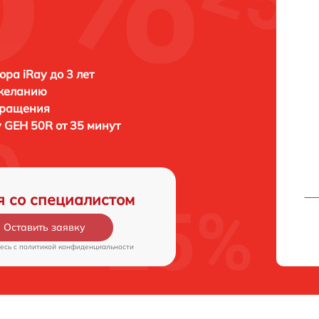
ора iRay до 3 лет
 желанию
бращения
y GEH 50R от 35 минут
я со специалистом
Оставить заявку
есь c
политикой конфиденциальности