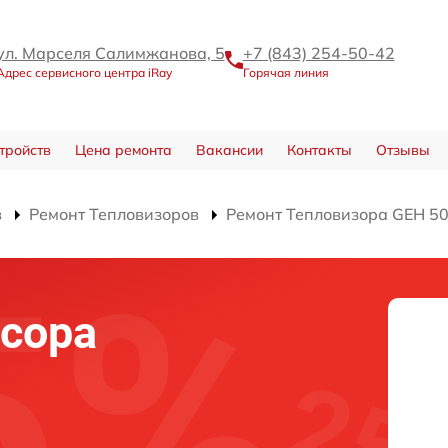
ул. Марселя Салимжанова, 5
+7 (843) 254-50-42
Адрес сервисного центра iRay
Горячая линия
тройств
Цена ремонта
Вакансии
Контакты
Отзывы
в
Ремонт Тепловизоров
Ремонт Тепловизора GEH 5
сора