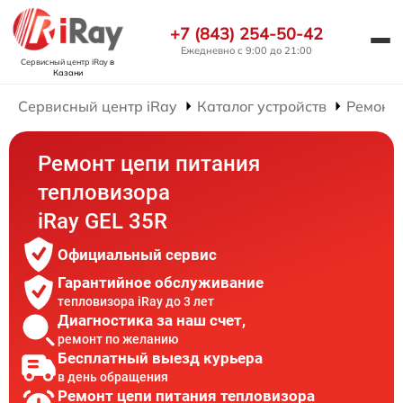
+7 (843) 254-50-42
Ежедневно с 9:00 до 21:00
Сервисный центр iRay
в
Казани
Сервисный центр iRay
Каталог устройств
Ремонт 
Ремонт цепи питания
тепловизора
iRay GEL 35R
Официальный сервис
Гарантийное обслуживание
тепловизора iRay до 3 лет
Диагностика за наш счет,
ремонт по желанию
Бесплатный выезд курьера
в день обращения
Ремонт цепи питания тепловизора