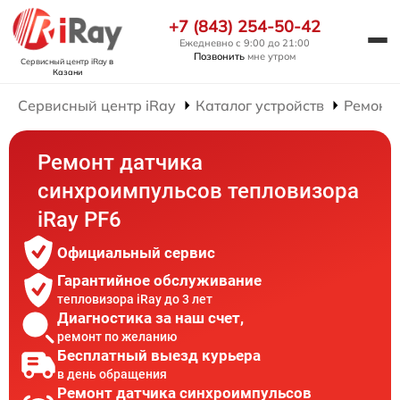
+7 (843) 254-50-42
Ежедневно с 9:00 до 21:00
Позвонить
мне утром
Сервисный центр iRay
в
Казани
Сервисный центр iRay
Каталог устройств
Ремонт 
Ремонт датчика
синхроимпульсов тепловизора
iRay PF6
Официальный сервис
Гарантийное обслуживание
тепловизора iRay до 3 лет
Диагностика за наш счет,
ремонт по желанию
Бесплатный выезд курьера
в день обращения
Ремонт датчика синхроимпульсов