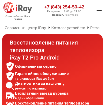
+7 (843) 254-50-42
Ежедневно с 9:00 до 21:00
Позвонить
мне утром
Сервисный центр iRay
в
Казани
Сервисный центр iRay
Каталог устройств
Ремонт 
Восстановление питания
тепловизора
iRay T2 Pro Android
Официальный сервис
Гарантийное обслуживание
тепловизора iRay до 3 лет
Диагностика за наш счет,
ремонт по желанию
Бесплатный выезд курьера
в день обращения
Восстановление питания тепловизора