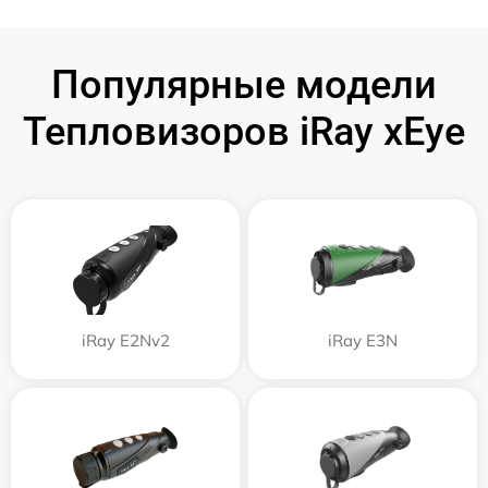
Популярные модели
Тепловизоров iRay xEye
iRay E2Nv2
iRay E3N