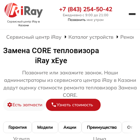
+7 (843) 254-50-42
Ежедневно с 9:00 до 21:00
Позвонить
мне утром
Сервисный центр iRay
в
Казани
Сервисный центр iRay
Каталог устройств
Ремонт 
Замена CORE тепловизора
iRay xEye
Позвоните или закажите звонок. Наши
администраторы из сервисного центра iRay в Казани
дадут оценку стоимости ремонта тепловизора Замена
CORE.
Есть запчасти
Узнать стоимость
Гарантия
Модели
Акции
Преимущества
Отзы
Услуга
Цена