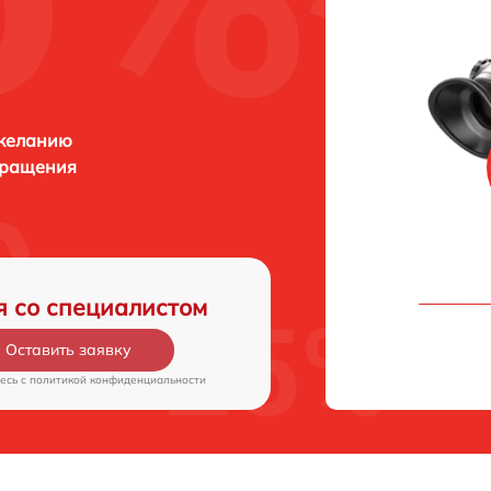
 желанию
бращения
я со специалистом
Оставить заявку
есь c
политикой конфиденциальности